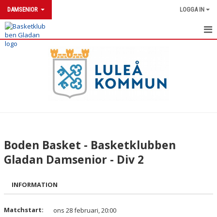
DAMSENIOR
LOGGA IN
DAMSENIOR
NYHETER
KALENDER
MATCHER
TRUPPEN
Boden Basket - Basketklubben
Gladan Damsenior - Div 2
INFORMATION
Matchstart:
ons 28 februari, 20:00