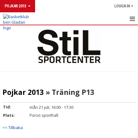
POJKAR 2013
LOGGA IN
POJKAR 2013
NYHETER
KALENDER
MATCHER
TRUPPEN
Pojkar 2013
» Träning P13
Tid:
mån 21 juli, 16:00 - 17:30
Plats:
Porsö sporthall
<< Tillbaka