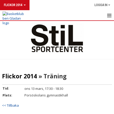
FLICKOR 2014
LOGGA IN
FLICKOR 2014
NYHETER
KALENDER
MATCHER
Flickor 2014
» Träning
Tid:
ons 13 mars, 17:30 - 18:30
Plats:
Porsöskolans gymnastikhall
<< Tillbaka