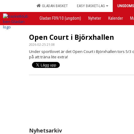
GLADAN BASKET
EASY BASKET-LAG
UNGDOMS
Gladan F09/10 (ungdom)
Nyheter
Kalender
M
Open Court i Björxhallen
2026-02-25 21:08
Under sportlovet är det Open Court i Björxhallen tors 5/3 och
på att träna lite extra!
Nyhetsarkiv