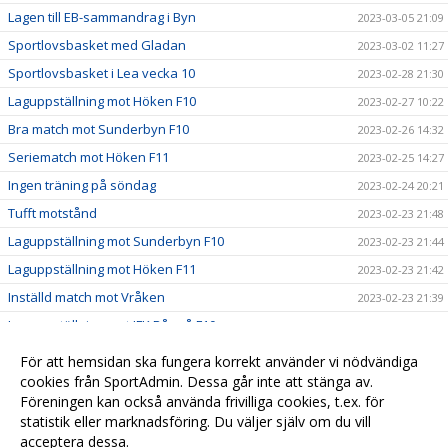
Lagen till EB-sammandrag i Byn
2023-03-05 21:09
Sportlovsbasket med Gladan
2023-03-02 11:27
Sportlovsbasket i Lea vecka 10
2023-02-28 21:30
Laguppställning mot Höken F10
2023-02-27 10:22
Bra match mot Sunderbyn F10
2023-02-26 14:32
Seriematch mot Höken F11
2023-02-25 14:27
Ingen träning på söndag
2023-02-24 20:21
Tufft motstånd
2023-02-23 21:48
Laguppställning mot Sunderbyn F10
2023-02-23 21:44
Laguppställning mot Höken F11
2023-02-23 21:42
Inställd match mot Vråken
2023-02-23 21:39
Laguppställning mot IFK Råneå F10
2023-02-19 16:59
Ny matchtid mot Sunderbyn F10
2023-02-16 21:56
För att hemsidan ska fungera korrekt använder vi nödvändiga
Inställd match mot Sunderbyn F10
cookies från SportAdmin. Dessa går inte att stänga av.
2023-02-16 16:25
Föreningen kan också använda frivilliga cookies, t.ex. för
Laguppställning mot Sunderbyn F10
2023-02-16 08:58
statistik eller marknadsföring. Du väljer själv om du vill
acceptera dessa.