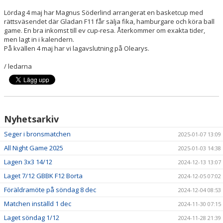
Lördag 4 maj har Magnus Söderlind arrangerat en basketcup med
rättsväsendet där Gladan F11 får sälja fika, hamburgare och köra ball
game. En bra inkomst till ev cup-resa. Återkommer om exakta tider,
men lagt in i kalendern.
På kvällen 4 maj har vi lagavslutning på Olearys.
/ ledarna
Nyhetsarkiv
Seger i bronsmatchen
2025-01-07 13:09
All Night Game 2025
2025-01-03 14:38
Lagen 3x3 14/12
2024-12-13 13:07
Laget 7/12 GBBK F12 Borta
2024-12-05 07:02
Föräldramöte på söndag 8 dec
2024-12-04 08:53
Matchen inställd 1 dec
2024-11-30 07:15
Laget söndag 1/12
2024-11-28 21:39