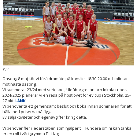
F11
Onsdag 8 maj kör vi föräldramöte på kansliet 18.30-20.00 och blickar
mot nästa säsong.
Vi summerar 23/24 med seriespel, Uleåborgresan och lokala cuper.
2024/2025 planerar vi en resa på höstlovet för ev cup i Stockholm, 25-
27 okt.
LÄNK
Vi behöver ta ett gemensamt beslut och boka innan sommaren för att
hålla ned priserna på flyg.
Ev säljaktiviteter och egenavgifter kring detta.
Vi behöver fler i ledarstaben som hjälper till. Fundera om ni kan tänka
er en roll i vårt grymma F11-lag.