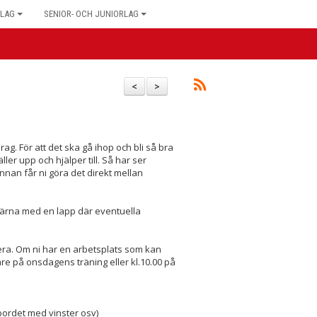
LAG
SENIOR- OCH JUNIORLAG
<
>
g. För att det ska gå ihop och bli så bra
ller upp och hjälper till. Så har ser
nan får ni göra det direkt mellan
gärna med en lapp där eventuella
ardera. Om ni har en arbetsplats som kan
re på onsdagens träning eller kl.10.00 på
 bordet med vinster osv)