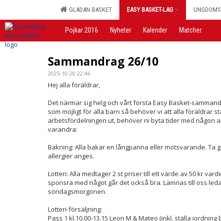
GLADAN BASKET
EASY BASKET-LAG
UNGDOMS
Pojkar 2016
Nyheter
Kalender
Matcher
Sammandrag 26/10
2025-10-20 22:46
Hej alla föräldrar,
Det närmar sig helg och vårt första Easy Basket-sammandra
som möjligt för alla barn så behöver vi att alla föräldrar stä
arbetsfördelningen ut, behöver ni byta tider med någon an
varandra:
Bakning: Alla bakar en långpanna eller motsvarande. Ta 
allergier anges.
Lotteri: Alla medtager 2 st priser till ett värde av 50 kr v
sponsra med något går det också bra. Lämnas till oss leda
söndagsmorgonen.
Lotteri-försäljning:
Pass 1 kl.10.00-13.15 Leon M & Mateo (inkl. ställa iordning