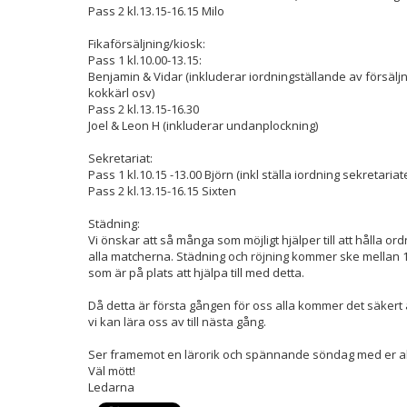
Pass 2 kl.13.15-16.15 Milo
Fikaförsäljning/kiosk:
Pass 1 kl.10.00-13.15:
Benjamin & Vidar (inkluderar iordningställande av försäl
kokkärl osv)
Pass 2 kl.13.15-16.30
Joel & Leon H (inkluderar undanplockning)
Sekretariat:
Pass 1 kl.10.15 -13.00 Björn (inkl ställa iordning sekretariate
Pass 2 kl.13.15-16.15 Sixten
Städning:
Vi önskar att så många som möjligt hjälper till att hålla ord
alla matcherna. Städning och röjning kommer ske mellan 1
som är på plats att hjälpa till med detta.
Då detta är första gången för oss alla kommer det säkert 
vi kan lära oss av till nästa gång.
Ser framemot en lärorik och spännande söndag med er al
Väl mött!
Ledarna