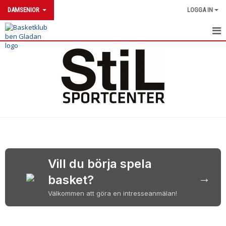
DAMSENIOR
LOGGA IN
DAMSENIOR
NYHETER
KALENDER
MATCHER
TRUPPEN
Vill du börja spela
→
basket?
Välkommen att göra en intresseanmälan!