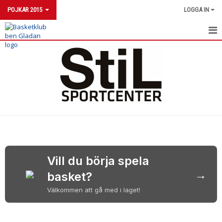
POJKAR 2015
LOGGA IN
POJKAR 2015
NYHETER
KALENDER
MATCHER
Vill du börja spela
→
basket?
Välkommen att gå med i laget!