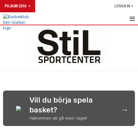
POJKAR 2016
LOGGA IN
POJKAR 2016
NYHETER
KALENDER
MATCHER
Vill du börja spela
→
basket?
Välkommen att gå med i laget!