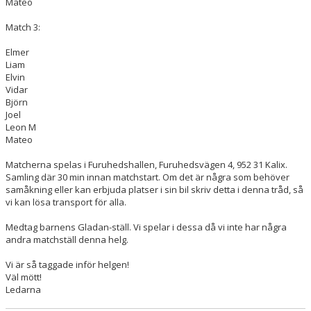
Mateo
Match 3:
Elmer
Liam
Elvin
Vidar
Björn
Joel
Leon M
Mateo
Matcherna spelas i Furuhedshallen, Furuhedsvägen 4, 952 31 Kalix.
Samling där 30 min innan matchstart. Om det är några som behöver
samåkning eller kan erbjuda platser i sin bil skriv detta i denna tråd, så
vi kan lösa transport för alla.
Medtag barnens Gladan-ställ. Vi spelar i dessa då vi inte har några
andra matchställ denna helg.
Vi är så taggade inför helgen!
Väl mött!
Ledarna