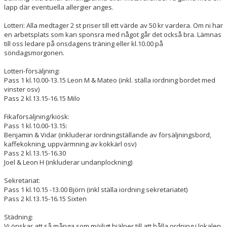
lapp där eventuella allergier anges.
Lotteri: Alla medtager 2 st priser till ett värde av 50 kr vardera. Om ni har
en arbetsplats som kan sponsra med något går det också bra. Lämnas
till oss ledare på onsdagens träning eller kl.10.00 på
söndagsmorgonen.
Lotteri-försäljning:
Pass 1 kl.10.00-13.15 Leon M & Mateo (inkl. ställa iordning bordet med
vinster osv)
Pass 2 kl.13.15-16.15 Milo
Fikaförsäljning/kiosk:
Pass 1 kl.10.00-13.15:
Benjamin & Vidar (inkluderar iordningställande av försäljningsbord,
kaffekokning, uppvärmning av kokkärl osv)
Pass 2 kl.13.15-16.30
Joel & Leon H (inkluderar undanplockning)
Sekretariat:
Pass 1 kl.10.15 -13.00 Björn (inkl ställa iordning sekretariatet)
Pass 2 kl.13.15-16.15 Sixten
Städning:
Vi önskar att så många som möjligt hjälper till att hålla ordning i lokalen