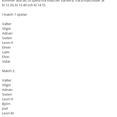
kommer alla att få spela två matcher vardera. Våra matchtider är
kl.12.30, kl.13.40 och kl.14.15.
I match 1 spelar:
Valter
Vilgot
Adrian
Sixten
Leon H
Elmer
Liam
Elvin
Vidar
Match 2:
Valter
Vilgot
Adrian
Sixten
Leon H
Björn
Joel
Leon M