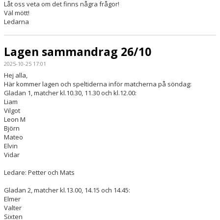
Låt oss veta om det finns några frågor!
Väl mött!
Ledarna
Lagen sammandrag 26/10
2025-10-25 17:01
Hej alla,
Här kommer lagen och speltiderna inför matcherna på söndag:
Gladan 1, matcher kl.10.30, 11.30 och kl.12.00:
Liam
Vilgot
Leon M
Björn
Mateo
Elvin
Vidar
Ledare: Petter och Mats
Gladan 2, matcher kl.13.00, 14.15 och 14.45:
Elmer
Valter
Sixten