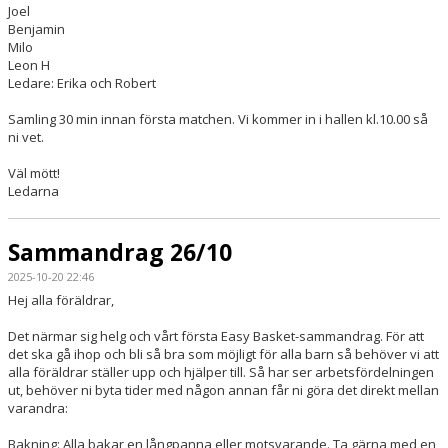
Joel
Benjamin
Milo
Leon H
Ledare: Erika och Robert
Samling 30 min innan första matchen. Vi kommer in i hallen kl.10.00 så
ni vet.
Väl mött!
Ledarna
Sammandrag 26/10
2025-10-20 22:46
Hej alla föräldrar,
Det närmar sig helg och vårt första Easy Basket-sammandrag. För att
det ska gå ihop och bli så bra som möjligt för alla barn så behöver vi att
alla föräldrar ställer upp och hjälper till. Så har ser arbetsfördelningen
ut, behöver ni byta tider med någon annan får ni göra det direkt mellan
varandra:
Bakning: Alla bakar en långpanna eller motsvarande. Ta gärna med en