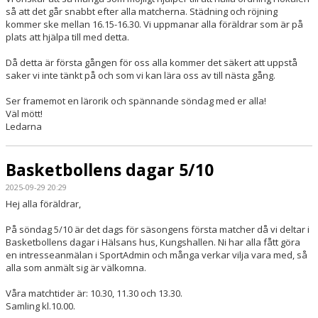
så att det går snabbt efter alla matcherna. Städning och röjning
kommer ske mellan 16.15-16.30. Vi uppmanar alla föräldrar som är på
plats att hjälpa till med detta.
Då detta är första gången för oss alla kommer det säkert att uppstå
saker vi inte tänkt på och som vi kan lära oss av till nästa gång.
Ser framemot en lärorik och spännande söndag med er alla!
Väl mött!
Ledarna
Basketbollens dagar 5/10
2025-09-29 20:29
Hej alla föräldrar,
På söndag 5/10 är det dags för säsongens första matcher då vi deltar i
Basketbollens dagar i Hälsans hus, Kungshallen. Ni har alla fått göra
en intresseanmälan i SportAdmin och många verkar vilja vara med, så
alla som anmält sig är välkomna.
Våra matchtider är: 10.30, 11.30 och 13.30.
Samling kl.10.00.