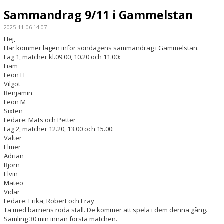
Sammandrag 9/11 i Gammelstan
2025-11-06 14:07
Hej,
Här kommer lagen inför söndagens sammandrag i Gammelstan.
Lag 1, matcher kl.09.00, 10.20 och 11.00:
Liam
Leon H
Vilgot
Benjamin
Leon M
Sixten
Ledare: Mats och Petter
Lag 2, matcher 12.20, 13.00 och 15.00:
Valter
Elmer
Adrian
Björn
Elvin
Mateo
Vidar
Ledare: Erika, Robert och Eray
Ta med barnens röda ställ. De kommer att spela i dem denna gång.
Samling 30 min innan första matchen.