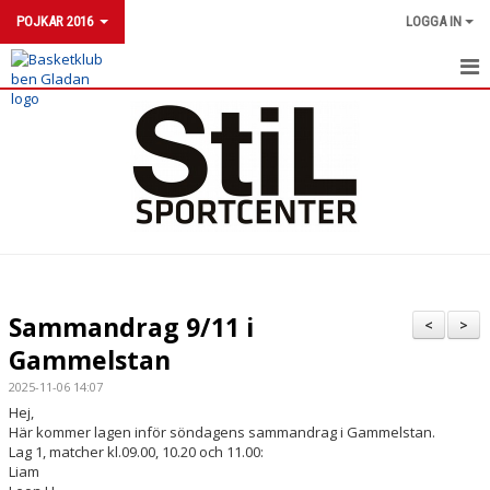
POJKAR 2016
LOGGA IN
POJKAR 2016
NYHETER
KALENDER
MATCHER
Sammandrag 9/11 i
<
>
Gammelstan
2025-11-06 14:07
Hej,
Här kommer lagen inför söndagens sammandrag i Gammelstan.
Lag 1, matcher kl.09.00, 10.20 och 11.00:
Liam