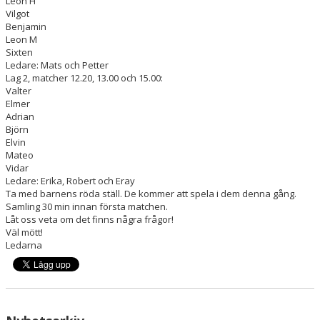
Leon H
Vilgot
Benjamin
Leon M
Sixten
Ledare: Mats och Petter
Lag 2, matcher 12.20, 13.00 och 15.00:
Valter
Elmer
Adrian
Björn
Elvin
Mateo
Vidar
Ledare: Erika, Robert och Eray
Ta med barnens röda ställ. De kommer att spela i dem denna gång.
Samling 30 min innan första matchen.
Låt oss veta om det finns några frågor!
Väl mött!
Ledarna