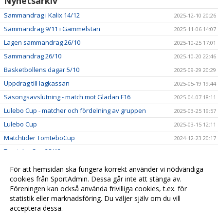
Nyhetsarkiv
Sammandrag i Kalix 14/12
2025-12-10 20:26
Sammandrag 9/11 i Gammelstan
2025-11-06 14:07
Lagen sammandrag 26/10
2025-10-25 17:01
Sammandrag 26/10
2025-10-20 22:46
Basketbollens dagar 5/10
2025-09-29 20:29
Uppdrag till lagkassan
2025-05-19 19:44
Säsongsavslutning - match mot Gladan F16
2025-04-07 18:11
Lulebo Cup - matcher och fördelning av gruppen
2025-03-25 19:57
Lulebo Cup
2025-03-15 12:11
Matchtider TomteboCup
2024-12-23 20:17
Tomtebo Cup 28/12
2024-11-20 20:28
Träningsmatcher mot Bensbyn 13/11
2024-11-11 18:31
För att hemsidan ska fungera korrekt använder vi nödvändiga
Träningsmatch mot Bensbyn
cookies från SportAdmin. Dessa går inte att stänga av.
2024-11-05 21:34
Föreningen kan också använda frivilliga cookies, t.ex. för
Halloween-cup
2024-10-30 20:26
statistik eller marknadsföring. Du väljer själv om du vill
acceptera dessa.