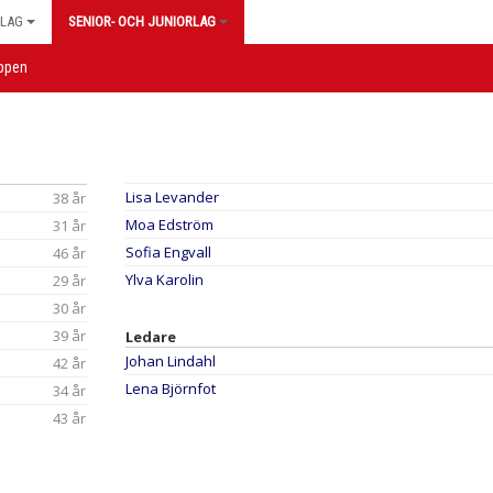
LAG
SENIOR- OCH JUNIORLAG
ppen
Lisa Levander
38 år
Moa Edström
31 år
Sofia Engvall
46 år
Ylva Karolin
29 år
30 år
39 år
Ledare
Johan Lindahl
42 år
Lena Björnfot
34 år
43 år