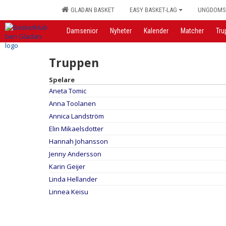
GLADAN BASKET
EASY BASKET-LAG
UNGDOMS
Damsenior
Nyheter
Kalender
Matcher
Tru
Truppen
Spelare
Aneta Tomic
Anna Toolanen
Annica Landström
Elin Mikaelsdotter
Hannah Johansson
Jenny Andersson
Karin Geijer
Linda Hellander
Linnea Keisu