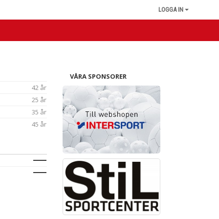
LOGGA IN
VÅRA SPONSORER
42 år
25 år
35 år
45 år