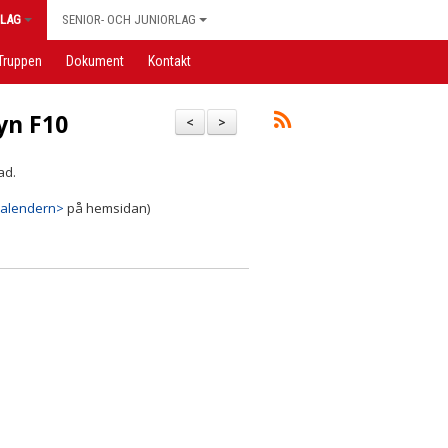
LAG
SENIOR- OCH JUNIORLAG
Truppen
Dokument
Kontakt
yn F10
<
>
ad.
kalendern>
på hemsidan)