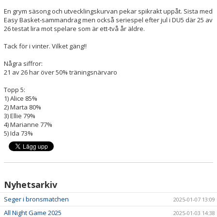
En grym säsong och utvecklingskurvan pekar spikrakt uppåt. Sista med
Easy Basket-sammandrag men också seriespel efter jul i DU5 där 25 av
26 testat lira mot spelare som är ett-två år äldre.
Tack för i vinter. Vilket gäng!!
Några siffror:
21 av 26 har över 50% träningsnärvaro
Topp 5:
1) Alice 85%
2) Marta 80%
3) Ellie 79%
4) Marianne 77%
5) Ida 73%
Nyhetsarkiv
Seger i bronsmatchen
2025-01-07 13:09
All Night Game 2025
2025-01-03 14:38