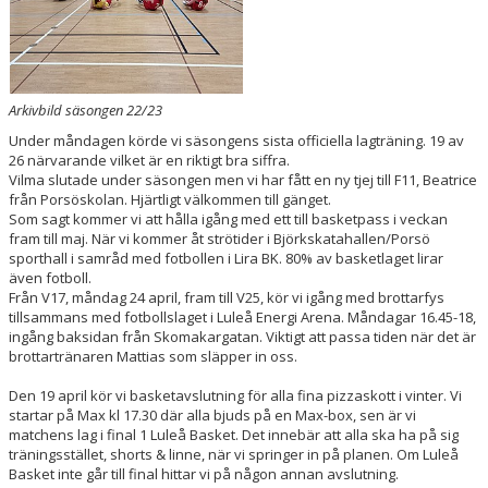
Arkivbild säsongen 22/23
Under måndagen körde vi säsongens sista officiella lagträning. 19 av
26 närvarande vilket är en riktigt bra siffra.
Vilma slutade under säsongen men vi har fått en ny tjej till F11, Beatrice
från Porsöskolan. Hjärtligt välkommen till gänget.
Som sagt kommer vi att hålla igång med ett till basketpass i veckan
fram till maj. När vi kommer åt strötider i Björkskatahallen/Porsö
sporthall i samråd med fotbollen i Lira BK. 80% av basketlaget lirar
även fotboll.
Från V17, måndag 24 april, fram till V25, kör vi igång med brottarfys
tillsammans med fotbollslaget i Luleå Energi Arena. Måndagar 16.45-18,
ingång baksidan från Skomakargatan. Viktigt att passa tiden när det är
brottartränaren Mattias som släpper in oss.
Den 19 april kör vi basketavslutning för alla fina pizzaskott i vinter. Vi
startar på Max kl 17.30 där alla bjuds på en Max-box, sen är vi
matchens lag i final 1 Luleå Basket. Det innebär att alla ska ha på sig
träningsstället, shorts & linne, när vi springer in på planen. Om Luleå
Basket inte går till final hittar vi på någon annan avslutning.