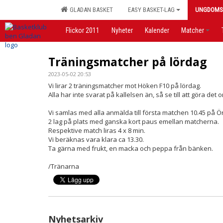
GLADAN BASKET
EASY BASKET-LAG
UNGDOMS
Flickor 2011
Nyheter
Kalender
Matcher
Träningsmatcher på lördag
2023-05-02 20:53
Vi lirar 2 träningsmatcher mot Höken F10 på lördag.
Alla har inte svarat på kallelsen än, så se till att göra det 
Vi samlas med alla anmälda till första matchen 10.45 på Ör
2 lag på plats med ganska kort paus emellan matcherna.
Respektive match liras 4 x 8 min.
Vi beräknas vara klara ca 13.30.
Ta gärna med frukt, en macka och peppa från bänken.
/Tränarna
Nyhetsarkiv