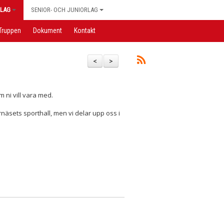
LAG
SENIOR- OCH JUNIORLAG
Truppen
Dokument
Kontakt
<
>
om ni vill vara med.
näsets sporthall, men vi delar upp oss i