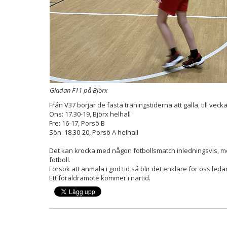
Gladan F11 på Björx
Från V37 börjar de fasta träningstiderna att gälla, till vecka
Ons: 17.30-19, Björx helhall
Fre: 16-17, Porsö B
Sön: 18.30-20, Porsö A helhall
Det kan krocka med någon fotbollsmatch inledningsvis, men
fotboll.
Försök att anmäla i god tid så blir det enklare för oss led
Ett föräldramöte kommer i närtid.