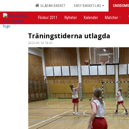
GLADAN BASKET
EASY BASKET-LAG
UNGDOMS
Flickor 2011
Nyheter
Kalender
Matcher
Träningstiderna utlagda
2023-09-10 18:41