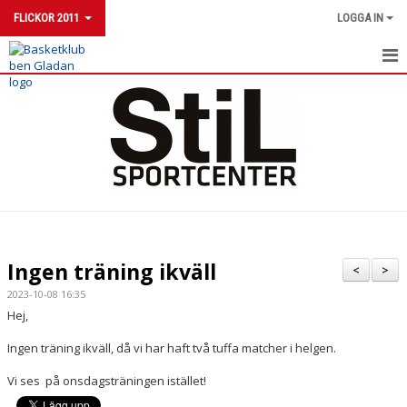
FLICKOR 2011
LOGGA IN
FLICKOR 2011
NYHETER
KALENDER
MATCHER
TRUPPEN
Ingen träning ikväll
<
>
DOKUMENT
2023-10-08 16:35
Hej,
KONTAKT
Ingen träning ikväll, då vi har haft två tuffa matcher i helgen.
Vi ses på onsdagsträningen istället!