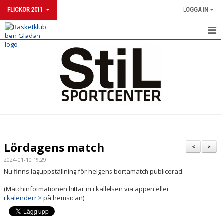
FLICKOR 2011
LOGGA IN
FLICKOR 2011
NYHETER
KALENDER
MATCHER
TRUPPEN
Lördagens match
<
>
DOKUMENT
2024-01-10 19:29
Nu finns laguppställning för helgens bortamatch publicerad.
KONTAKT
(Matchinformationen hittar ni i kallelsen via appen eller
i
kalendern>
på hemsidan)