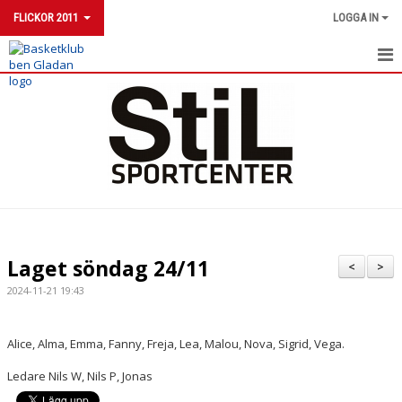
FLICKOR 2011
LOGGA IN
FLICKOR 2011
NYHETER
KALENDER
MATCHER
TRUPPEN
Laget söndag 24/11
<
>
DOKUMENT
2024-11-21 19:43
KONTAKT
Alice, Alma, Emma, Fanny, Freja, Lea, Malou, Nova, Sigrid, Vega.
Ledare Nils W, Nils P, Jonas