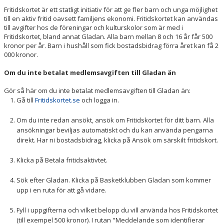
Fritidskortet är ett statligt initiativ för att ge fler barn och unga möjlighet
till en aktiv fritid oavsett familjens ekonomi. Fritidskortet kan användas
OM KLUBBEN
till avgifter hos de föreningar och kulturskolor som är med i
Fritidskortet, bland annat Gladan. Alla barn mellan 8 och 16 år får 500
kronor per år. Barn i hushåll som fick bostadsbidrag förra året kan få 2
000 kronor.
Om du inte betalat medlemsavgiften till Gladan än
Gör så här om du inte betalat medlemsavgiften till Gladan än:
Gå till
Fritidskortet.se
och logga in.
Om du inte redan ansökt, ansök om Fritidskortet för ditt barn. Alla
ansökningar beviljas automatiskt och du kan använda pengarna
direkt. Har ni bostadsbidrag, klicka på Ansök om särskilt fritidskort.
Klicka på Betala fritidsaktivtet.
Sök efter Gladan. Klicka på Basketklubben Gladan som kommer
upp i en ruta för att gå vidare.
Fyll i uppgifterna och vilket belopp du vill använda hos Fritidskortet
(till exempel 500 kronor). I rutan "Meddelande som identifierar