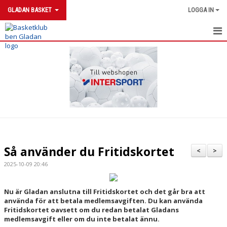
GLADAN BASKET
LOGGA IN
HEM
NYHETER
KONTAKT
KALENDER
BILDGALLERI
Så använder du Fritidskortet
<
>
DOKUMENT
2025-10-09 20:46
BOKA KANSLIET
Nu är Gladan anslutna till Fritidskortet och det går bra att
använda för att betala medlemsavgiften. Du kan använda
VÅRA LAG/TRÄNARE
Fritidskortet oavsett om du redan betalat Gladans
medlemsavgift eller om du inte betalat ännu.
MATCHER