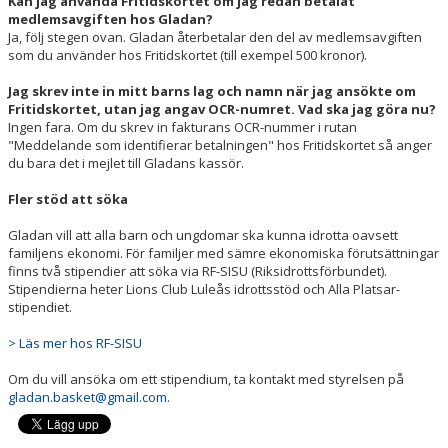
Kan jag använda Fritidskortet om jag redan betalat
medlemsavgiften hos Gladan?
Ja, följ stegen ovan. Gladan återbetalar den del av medlemsavgiften
som du använder hos Fritidskortet (till exempel 500 kronor).
Jag skrev inte in mitt barns lag och namn när jag ansökte om
Fritidskortet, utan jag angav OCR-numret. Vad ska jag göra nu?
Ingen fara. Om du skrev in fakturans OCR-nummer i rutan
"Meddelande som identifierar betalningen" hos Fritidskortet så anger
du bara det i mejlet till Gladans kassör.
Fler stöd att söka
Gladan vill att alla barn och ungdomar ska kunna idrotta oavsett
familjens ekonomi. För familjer med sämre ekonomiska förutsättningar
finns två stipendier att söka via RF-SISU (Riksidrottsförbundet).
Stipendierna heter Lions Club Luleås idrottsstöd och Alla Platsar-
stipendiet.
> Läs mer hos RF-SISU
Om du vill ansöka om ett stipendium, ta kontakt med styrelsen på
gladan.basket@gmail.com
.