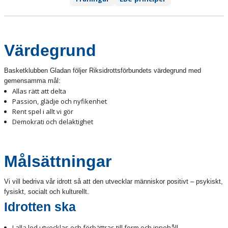
OM KLUBBEN
FÖRENINGSINFORMATION
Värdegrund
VÄRDEGRUND OCH FÖRENINGSPOLICY
Basketklubben Gladan följer Riksidrottsförbundets värdegrund med
gemensamma mål:
INTEGRITETSPOLICY
Allas rätt att delta
Passion, glädje och nyfikenhet
BÖRJA SPELA BASKET
Rent spel i allt vi gör
Demokrati och delaktighet
MEDLEMSAVGIFTER
Målsättningar
Vi vill bedriva vår idrott så att den utvecklar människor positivt – psykiskt,
fysiskt, socialt och kulturellt.
Idrotten ska
I alla led utvecklas och förbättras till form och innehåll