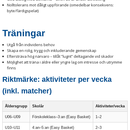
Nolltolerans mot dåligt uppförande (omedelbar konsekvens:
byte/färdigspelat)
Träningar
Utgå från individens behov
Skapa en rolig, trygg och inkluderande gemenskap
Eftersträva hög närvaro – tillåt ”lugnt” deltagande vid skador
Möjlighet att träna i äldre eller yngre lag om intresse och utrymme
finns
Riktmärke: aktiviteter per vecka
(inkl. matcher)
Åldersgrupp
Skolår
Aktiviteter/vecka
U06–U09
Förskoleklass–3:an (Easy Basket)
1–2
U10–U11
4:an–5:an (Easy Basket)
2–3