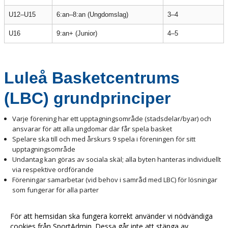
U12–U15
6:an–8:an (Ungdomslag)
3–4
U16
9:an+ (Junior)
4–5
Luleå Basketcentrums
(LBC) grundprinciper
Varje förening har ett upptagningsområde (stadsdelar/byar) och
ansvarar för att alla ungdomar där får spela basket
Spelare ska till och med årskurs 9 spela i föreningen för sitt
upptagningsområde
Undantag kan göras av sociala skäl; alla byten hanteras individuellt
via respektive ordförande
Föreningar samarbetar (vid behov i samråd med LBC) för lösningar
som fungerar för alla parter
Om åldersgrupp saknas i föreningen ska spelaren i första hand
erbjudas lämplig närliggande grupp inom föreningen
För att hemsidan ska fungera korrekt använder vi nödvändiga
cookies från SportAdmin. Dessa går inte att stänga av.