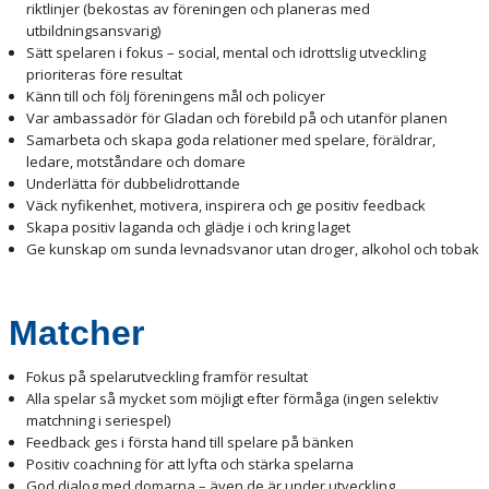
riktlinjer (bekostas av föreningen och planeras med
utbildningsansvarig)
Sätt spelaren i fokus – social, mental och idrottslig utveckling
prioriteras före resultat
Känn till och följ föreningens mål och policyer
Var ambassadör för Gladan och förebild på och utanför planen
Samarbeta och skapa goda relationer med spelare, föräldrar,
ledare, motståndare och domare
Underlätta för dubbelidrottande
Väck nyfikenhet, motivera, inspirera och ge positiv feedback
Skapa positiv laganda och glädje i och kring laget
Ge kunskap om sunda levnadsvanor utan droger, alkohol och tobak
Matcher
Fokus på spelarutveckling framför resultat
Alla spelar så mycket som möjligt efter förmåga (ingen selektiv
matchning i seriespel)
Feedback ges i första hand till spelare på bänken
Positiv coachning för att lyfta och stärka spelarna
God dialog med domarna – även de är under utveckling