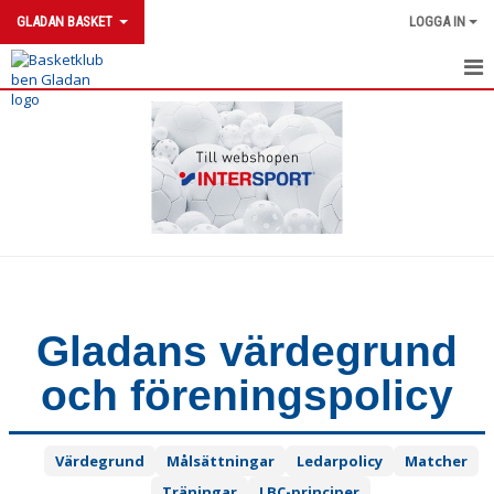
GLADAN BASKET
LOGGA IN
HEM
NYHETER
KONTAKT
KALENDER
BILDGALLERI
Gladans värdegrund
DOKUMENT
och föreningspolicy
BOKA KANSLIET
VÅRA LAG/TRÄNARE
Värdegrund
Målsättningar
Ledarpolicy
Matcher
MATCHER
Träningar
LBC-principer