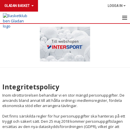
GLADAN BASKET
LOGGA IN
HEM
NYHETER
KONTAKT
KALENDER
BILDGALLERI
Integritetspolicy
DOKUMENT
Inom idrottsrörelsen behandlar vi en stor mängd personuppgifter. De
används bland annat till att hålla ordning i medlemsregister, fördela
BOKA KANSLIET
ekonomiska stöd eller arrangera tävlingar.
Det finns särskilda regler för hur personuppgifter ska hanteras på ett
VÅRA LAG/TRÄNARE
tryggt och säkert sätt. Den 25 maj 2018 kommer personuppgiftslagen
ersättas av den nya dataskyddsförordningen (GDPR), vilket gör att
MATCHER