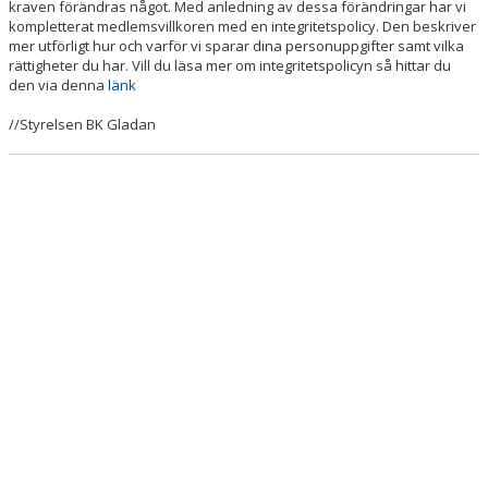
kraven förändras något. Med anledning av dessa förändringar har vi
kompletterat medlemsvillkoren med en integritetspolicy. Den beskriver
OM KLUBBEN
mer utförligt hur och varför vi sparar dina personuppgifter samt vilka
rättigheter du har. Vill du läsa mer om integritetspolicyn så hittar du
den via denna
länk
FÖRENINGSINFORMATION
//Styrelsen BK Gladan
VÄRDEGRUND OCH FÖRENINGSPOLICY
INTEGRITETSPOLICY
BÖRJA SPELA BASKET
MEDLEMSAVGIFTER