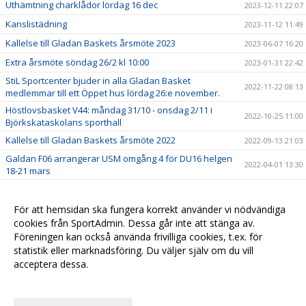
Uthämtning charklådor lördag 16 dec
2023-12-11 22:07
Kanslistädning
2023-11-12 11:49
Kallelse till Gladan Baskets årsmöte 2023
2023-06-07 16:20
Extra årsmöte söndag 26/2 kl 10:00
2023-01-31 22:42
StiL Sportcenter bjuder in alla Gladan Basket
2022-11-22 08:13
medlemmar till ett Öppet hus lördag 26:e november.
Höstlovsbasket V44: måndag 31/10 - onsdag 2/11 i
2022-10-25 11:00
Björkskataskolans sporthall
Kallelse till Gladan Baskets årsmöte 2022
2022-09-13 21:03
Galdan F06 arrangerar USM omgång 4 för DU16 helgen
2022-04-01 13:30
18-21 mars
StiL Sportcenter bjuder in alla Gladans medlemmar till
2022-03-02 13:29
ett Öppet hus lördag 23/4
För att hemsidan ska fungera korrekt använder vi nödvändiga
cookies från SportAdmin. Dessa går inte att stänga av.
Föreningen kan också använda frivilliga cookies, t.ex. för
statistik eller marknadsföring. Du väljer själv om du vill
acceptera dessa.
Anpassa dina val
Cookie-
Gå till