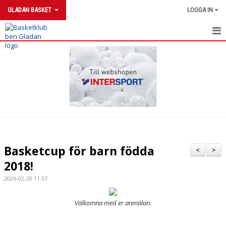
GLADAN BASKET
LOGGA IN
HEM
NYHETER
KONTAKT
KALENDER
BILDGALLERI
Basketcup för barn födda
<
>
DOKUMENT
2018!
2026-02-20 11:57
BOKA KANSLIET
Välkomna med er anmälan.
VÅRA LAG/TRÄNARE
MATCHER